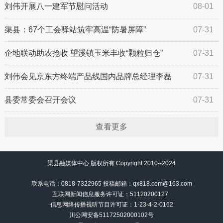
施工实施交通管制的通告
刘伟开展八一建军节慰问活动
08-01
渠县：67个工会驿站筑牢高温“防暑屏障”
07-31
企地联动助农抢收 望溪镇玉米丰收“颗粒归仓”
07-31
刘伟会见京东方终端产品线国内品牌总经理李磊
07-31
县委常委会召开会议
07-31
查看更多
渠县融媒体中心 版权所有 Copyright 2010--2024
联系电话：0818-7322965 投稿邮箱：qx818.com@163.com
互联网新闻信息服务许可证：51120200127
信息网络传播视听节目许可证：
1-23-4-2-0162
川公网安备51172502000102号