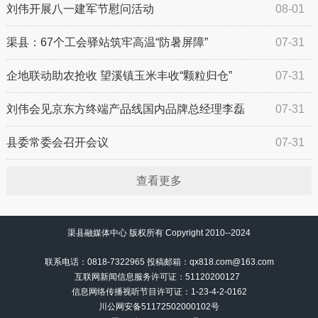
施工实施交通管制的通告
刘伟开展八一建军节慰问活动
08-01
渠县：67个工会驿站筑牢高温“防暑屏障”
07-31
企地联动助农抢收 望溪镇玉米丰收“颗粒归仓”
07-31
刘伟会见京东方终端产品线国内品牌总经理李磊
07-31
县委常委会召开会议
07-31
查看更多
渠县融媒体中心 版权所有 Copyright 2010--2024
联系电话：0818-7322965 投稿邮箱：qx818.com@163.com
互联网新闻信息服务许可证：51120200127
信息网络传播视听节目许可证：
1-23-4-2-0162
川公网安备51172502000102号