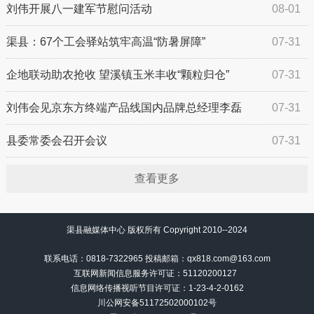
施工实施交通管制的通告
刘伟开展八一建军节慰问活动
08-01
渠县：67个工会驿站筑牢高温“防暑屏障”
07-31
企地联动助农抢收 望溪镇玉米丰收“颗粒归仓”
07-31
刘伟会见京东方终端产品线国内品牌总经理李磊
07-31
县委常委会召开会议
07-31
查看更多
渠县融媒体中心 版权所有 Copyright 2010--2024
联系电话：0818-7322965 投稿邮箱：qx818.com@163.com
互联网新闻信息服务许可证：51120200127
信息网络传播视听节目许可证：
1-23-4-2-0162
川公网安备51172502000102号