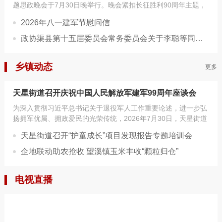
题思政晚会于7月30日晚举行。晚会紧扣长征胜利90周年主题，
厚植爱国...
2026年八一建军节慰问信
政协渠县第十五届委员会常务委员会关于李聪等同志职务任免的决定
乡镇动态
更多
天星街道召开庆祝中国人民解放军建军99周年座谈会
为深入贯彻习近平总书记关于退役军人工作重要论述，进一步弘
扬拥军优属、拥政爱民的光荣传统，2026年7月30日，天星街道
召开庆...
天星街道召开“护童成长”项目发现报告专题培训会
企地联动助农抢收 望溪镇玉米丰收“颗粒归仓”
电视直播