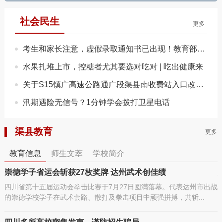
社会民生
更多
考生和家长注意，虚假录取通知书已出现！教育部提醒
水果扎堆上市，控糖者尤其要选对吃对 | 吃出健康来
关于S15镇广高速公路通广段渠县南收费站入口改造施工实施交通…
汛期遇险无信号？1分钟学会拨打卫星电话
渠县教育
更多
教育信息
师生文萃
学校简介
崇德学子省运会斩获27枚奖牌 达州武术创佳绩
四川省第十五届运动会拳击比赛于7月27日圆满落幕。代表达州市出战
的崇德学校学子在武术套路、散打及拳击项目中顽强拼搏，共斩...