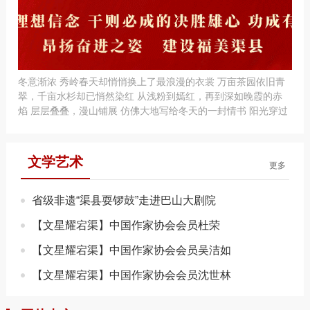
冬意渐浓 秀岭春天却悄悄换上了最浪漫的衣裳 万亩茶园依旧青
翠，千亩水杉却已悄然染红 从浅粉到嫣红，再到深如晚霞的赤
焰 层层叠叠，漫山铺展 仿佛大地写给冬天的一封情书 阳光穿过
枝桠，碎...
文学艺术
更多
省级非遗“渠县耍锣鼓”走进巴山大剧院
【文星耀宕渠】中国作家协会会员杜荣
【文星耀宕渠】中国作家协会会员吴洁如
【文星耀宕渠】中国作家协会会员沈世林