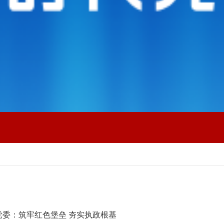
委：筑牢红色堡垒 夯实执政根基