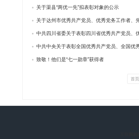
关于渠县“两优一先”拟表彰对象的公示
关于达州市优秀共产党员、优秀党务工作者、
中共四川省委关于表彰四川省优秀共产党员、
中共中央关于表彰全国优秀共产党员、全国优
致敬！他们是“七一勋章”获得者
首
互联网新