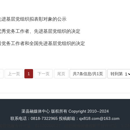
先进基层党组织拟表彰对象的公示
优秀党务工作者、先进基层党组织的决定
秀党务工作者和全国先进基层党组织的决定
页
上一页
1
下一页
尾页
共7条信息/共1页
转到第
渠县融媒体中心 版权所有 Copyright 2010--2024
联系电话：0818-7322965 投稿邮箱：qx818.com@163.com
闻信息服务许可证：
51120200127
信息网络传播视听节目许可证：1-23-4-