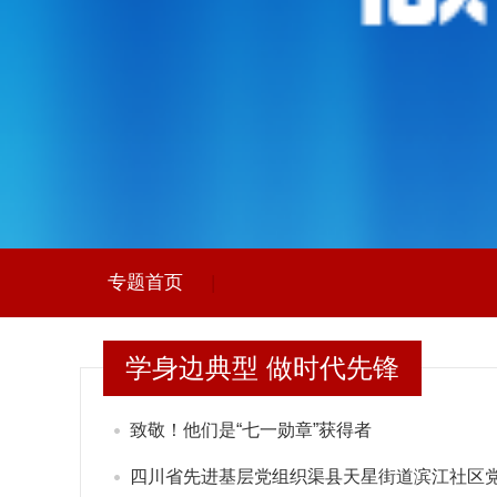
专题首页
|
学身边典型 做时代先锋
致敬！他们是“七一勋章”获得者
四川省先进基层党组织渠县天星街道滨江社区党