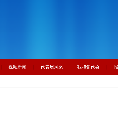
|
视频新闻
|
代表展风采
|
我和党代会
|