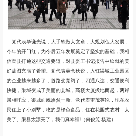
党代表毕谦光说，大手笔做大文章，大规划促大发展，
今年的开门红，为今后五年发展奠定了坚实的基础，我相
信渠县打通这些交通要道，对县委王书记报告中绘就的美
好蓝图充满了希望。党代表吴念秋说，入驻渠城工业园区
的企业越来越多了，道路变宽阔了，四通八达，交通便利
快捷，渠城变成了美丽的县城，高楼大厦拔地而起，两岸
遥相呼应，渠城面貌焕然一新。党代表雷茂英说，现在农
民住上了小别墅，吃的是绿色食品，住在花园式农村，太
美了、渠县太漂亮了，我们真幸福!（何俊笼 杨建）