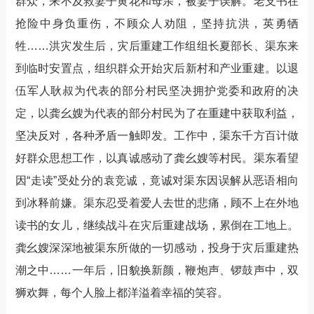
群众，来不及救妻子黄花和母亲，被妻子误解。老支书在
抢险中身负重伤，不顾众人劝阻，坚持抗洪，英勇牺
牲……洪灾发生后，灾后重建工作组组长夏部长、渠东来
到临时安置点，组织群众开始灾后新村和产业重建。以退
伍军人耿叔为代表的部分村民坚决拥护党委和政府的决
定，以龚幺嫂为代表的部分村民为了在重建中获取利益，
坚决反对，各种矛盾一触即发。工作中，渠东千方百计做
好群众思想工作，以真诚感动了龚幺嫂等村民。渠东看望
因“走读”受处分的袁竞诚，竟诚对渠东因误解从恶语相向
到冰释前嫌。渠东忍受着爱人去世的悲痛，顾不上在外地
读书的女儿，继续战斗在灾后重建战场，累倒在工地上。
龚幺嫂深深地被渠东所做的一切感动，投身于灾后重建热
潮之中……一年后，旧貌换新颜，鞭炮声、锣鼓声中，双
狮欢舞，每个人脸上都洋溢着幸福的笑容。