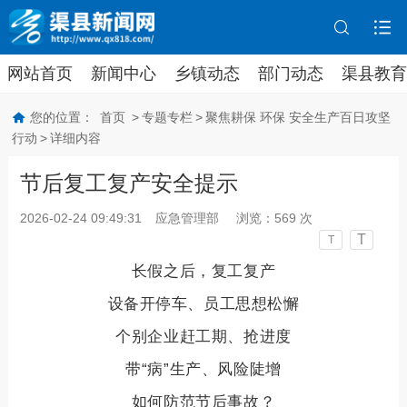
网站首页
新闻中心
乡镇动态
部门动态
渠县教育
您的位置：
首页
>
专题专栏
>
聚焦耕保 环保 安全生产百日攻坚
行动
>
详细内容
节后复工复产安全提示
2026-02-24 09:49:31
应急管理部
浏览：
569
次
T
T
长假之后，复工复产
设备开停车、员工思想松懈
个别企业赶工期、抢进度
带“病”生产、风险陡增
如何防范节后事故？