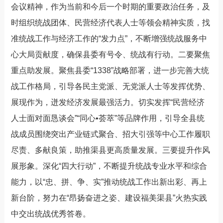
会议精神，作为当前和今后一个时期的重要政治任务，及
时组织统战团体、民营经济代表人士等领会精神实质，找
准统战工作与经济工作的“发力点”，不断增强统战服务中
心大局贡献度，确保县委有号令、统战有行动。二要聚焦
重点助发展。聚焦县委“1338”战略部署，进一步完善大统
战工作格局，引导各民主党派、无党派人士等发挥优势、
展现作为，迸发经济发展最强活力。切实发挥“民营经济
人士面对面恳谈会”“同心•荟萃”等品牌作用，引导全县统
战成员围绕突出产业链式聚合、招大引强等中心工作履职
尽责、多献良策，助推渠县更高质量发展。三要提升作风
展形象。深化“四大行动”，不断提升统战专业水平和综合
能力，以“忠、拼、争、实”推动统战工作出新出彩、再上
新台阶，努力在“昂扬奋进之姿、建设福美渠县”火热实践
中交出统战优秀答卷。