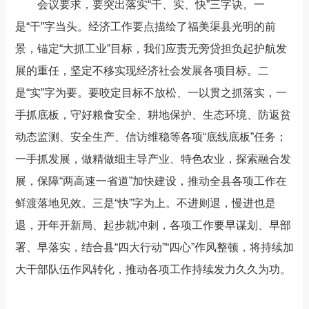
会议要求，要突出落实“干、实、快”三字诀。一
是“干”字当头。经济工作要点描绘了福美渠县光明的前
景，锚定“大抓工业”目标，我们应责无旁贷担负起护航发
展的重任，坚定不移实现经济社会发展各项目标。二
是“实”字为要。要咬定目标不放松、一以贯之抓落实，一
手抓底板，守好粮食安全、耕地保护、生态环境、防返贫
动态监测、安全生产、信访维稳等各项“底线底板”任务；
一手抓发展，做精做细主导产业、特色农业，探索融合发
展，保障“两高速一省道”加快建设，推动全县各项工作在
鲜渡落地见效。三是“快”字为上。不进则退，慢进也是
退，开年开新局、起步就冲刺，各项工作要早谋划、早部
署、早落实，结合县“四大行动”“四心”作风整顿，将持续加
大干部队伍作风转化，推动各项工作持续发力久久为功。