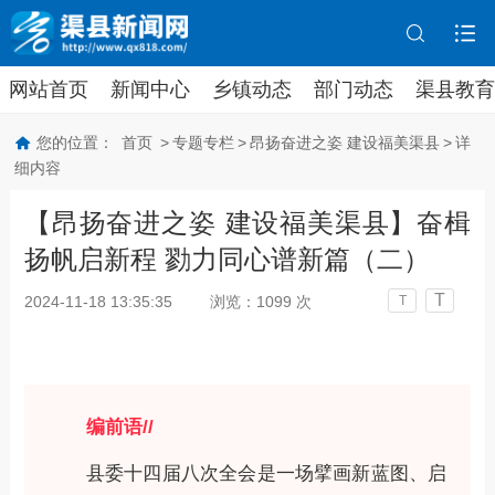
网站首页
新闻中心
乡镇动态
部门动态
渠县教育
您的位置：
首页
>
专题专栏
>
昂扬奋进之姿 建设福美渠县
>
详
细内容
【昂扬奋进之姿 建设福美渠县】奋楫
扬帆启新程 勠力同心谱新篇（二）
T
2024-11-18 13:35:35
浏览：
1099
次
T
编前语//
县委十四届八次全会是一场擘画新蓝图、启