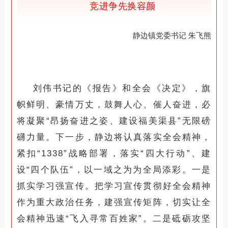
竞进争先换容颜
静边镇党委书记 朱飞熊
刘伟书记的《报告》和全会《决定》，旗
帜鲜明、豪情万丈，鼓舞人心、催人奋进，必
将凝聚“昂扬奋进之姿、建设福美渠县”无限磅
礴力量。下一步，静边将认真落实全会精神，
紧扣“1338”战略部署，落实“四大行动”、建
设“四个队伍”，以一域之为为全局添彩。一是
抓实学习强宣传。把学习宣传贯彻好全会精神
作为重大政治任务，建强宣传矩阵，切实让全
会精神迅速“飞入寻常百姓家”。二是砥砺攻坚