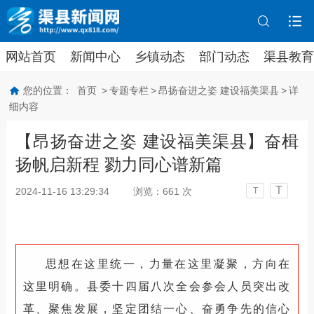
网站首页
新闻中心
乡镇动态
部门动态
渠县教育
您的位置：
首页
>
专题专栏
>
昂扬奋进之姿 建设福美渠县
>
详
细内容
【昂扬奋进之姿 建设福美渠县】奋楫
扬帆启新程 勠力同心谱新篇
T
2024-11-16 13:29:34
浏览：
661
次
T
思想在这里统一，力量在这里凝聚，方向在
这里明确。县委十四届八次全会参会人员突出改
革、聚焦发展，坚定团结一心、奋勇争先的信心