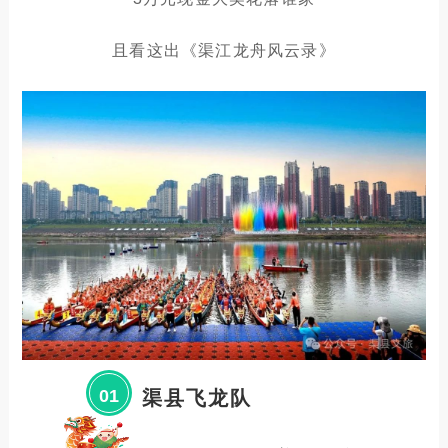
且看这出《渠江龙舟风云录》
01
渠县飞龙队