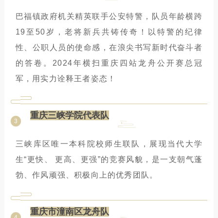
巴福镇政府机关精英联手公安特警，队员年龄横跨
19至50岁，老将新兵共铸传奇！以特警的纪律
性、公职人员的使命感，在浪尖书写新时代奋斗者
的答卷。2024年横扫重庆四站龙舟公开赛总冠
军，用实力诠释王者姿态！
重庆三峡学院代表队
3
三峡库区唯一本科院校师生联队，展现当代大学
生“更快、 更高、更强”的竞赛风貌，是一支朝气蓬
勃、作风顽强、积极向上的优秀团队。
重庆市潼南区龙舟队
4