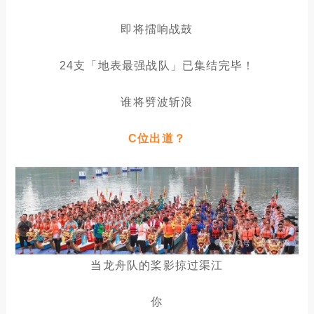
即将擂响战鼓
24支「地表最强战队」已集结完毕！
谁将劈波斩浪
C位出道？
当龙舟队的桨影掠过渠江
你