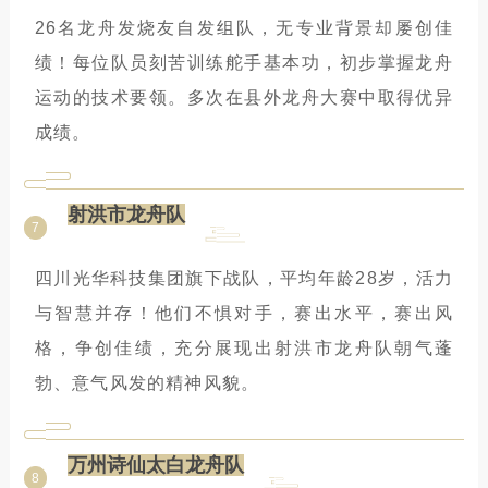
26名龙舟发烧友自发组队，无专业背景却屡创佳
绩！每位队员刻苦训练舵手基本功，初步掌握龙舟
运动的技术要领。多次在县外龙舟大赛中取得优异
成绩。
射洪市龙舟队
7
四川光华科技集团旗下战队，平均年龄28岁，活力
与智慧并存！他们不惧对手，赛出水平，赛出风
格，争创佳绩，充分展现出射洪市龙舟队朝气蓬
勃、意气风发的精神风貌。
万州诗仙太白龙舟队
8