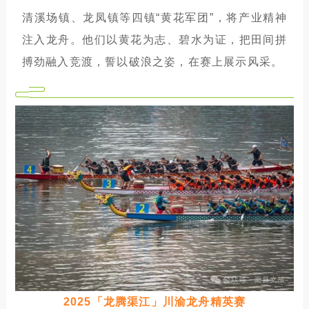
清溪场镇、龙凤镇等四镇“黄花军团”，将产业精神
注入龙舟。他们以黄花为志、碧水为证，把田间拼
搏劲融入竞渡，誓以破浪之姿，在赛上展示风采。
2025「龙腾渠江」川渝龙舟精英赛