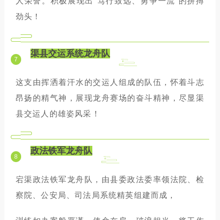
人荣誉。积极展现出“笃行致远、勇争一流”的拼搏
劲头！
渠县交运系统龙舟队
7
这支由挥洒着汗水的交运人组成的队伍，怀着斗志
昂扬的精气神，展现龙舟赛场的奋斗精神，尽显渠
县交运人的雄姿风采！
政法铁军龙舟队
8
宕渠政法铁军龙舟队，由县委政法委率领法院、检
察院、公安局、司法局系统精英组建而成，