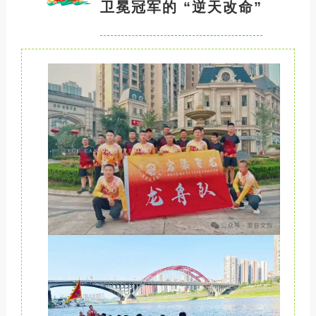
卫冕冠军的 “逆天改命”