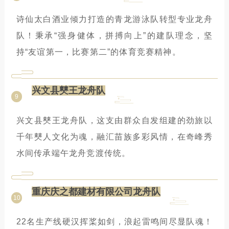
诗仙太白酒业倾力打造的青龙游泳队转型专业龙舟
队！秉承“强身健体，拼搏向上”的建队理念，坚
持“友谊第一，比赛第二”的体育竞赛精神。
兴文县僰王龙舟队
9
兴文县僰王龙舟队，这支由群众自发组建的劲旅以
千年僰人文化为魂，融汇苗族多彩风情，在奇峰秀
水间传承端午龙舟竞渡传统。
重庆庆之都建材有限公司龙舟队
10
22名生产线硬汉挥桨如剑，浪起雷鸣间尽显队魂！