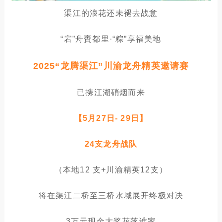
渠江的浪花还未褪去战意
“宕”舟賨都里·“粽”享福美地
2025“龙腾渠江”川渝龙舟精英邀请赛
已携江湖硝烟而来
【5月27日- 29日】
24支龙舟战队
（本地12 支+川渝精英12支）
将在渠江二桥至三桥水域展开终极对决
3万元现金大奖花落谁家