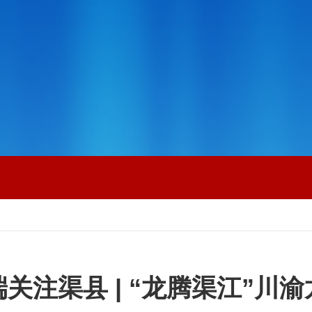
关注渠县 | “龙腾渠江”川