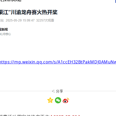
https://mp.weixin.qq.com/s/A1ccEH32BtPakMDJ0AMuN
分享