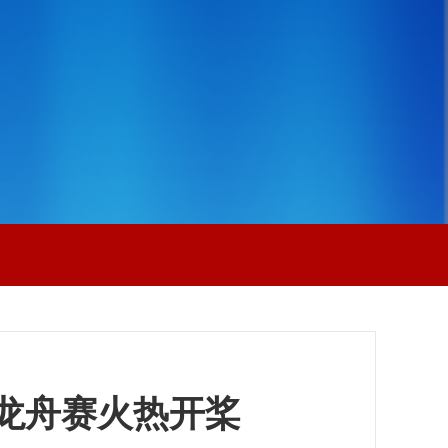
渝龙舟赛火热开桨