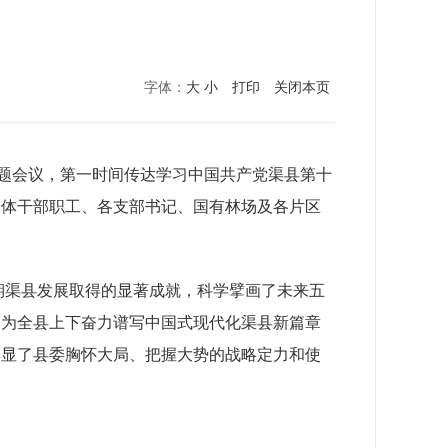
字体：
大
小
打印
关闭本页
题会议，第一时间传达学习中国共产党渠县第十
全体干部职工、各
支部书记
、国有林场及各片区
时期渠县发展取得的显著成就，科学擘画了未来五
，为全县上下奋力谱写中国式现代化渠县新篇章
彰显了县委胸怀大局、把握大势的战略定力和使