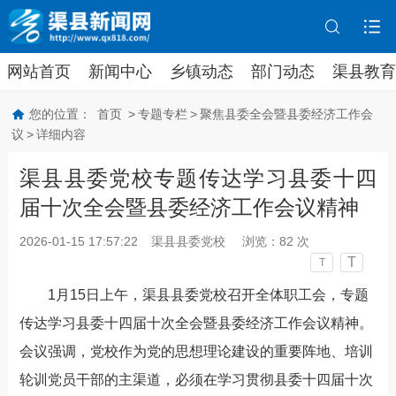
网站首页
新闻中心
乡镇动态
部门动态
渠县教育
您的位置：
首页
>
专题专栏
>
聚焦县委全会暨县委经济工作会
议
>
详细内容
渠县县委党校专题传达学习县委十四
届十次全会暨县委经济工作会议精神
2026-01-15 17:57:22
渠县县委党校
浏览：
82
次
T
T
1
月
1
5
日
上
午，渠县县委党校召开全体职工会，专题
传达学习县
委
十四届十次全会暨县委经济工作会议精神。
会议强调
，党校作为党的思想理论建设的重要阵地、培训
轮训党员干部的主渠道，必须在学习贯彻县
委
十四届十次