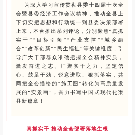
为深入学习宣传贯彻县委十四届十次全
会暨县委经济工作会议精神，推动全县上
下切实把思想和行动统一到县委决策部署
上来，本
台
推出系列评论
，
分别聚焦
“真抓
实干”“目标引领”“产业支撑”“城乡融
合”“改革创新”“民生福祉”等关键维度，引
导广大干部群众准确把握全会精神实质，
激发奋进之志、汇聚实干之力，坚定信
心、鼓足干劲，锐意进取、狠抓落实，共
同把全会描绘的“施工图”转化为高质量发
展的“实景画”，奋力书写中国式现代化渠
县新篇章！
真抓实干
推动全会部署落地生根