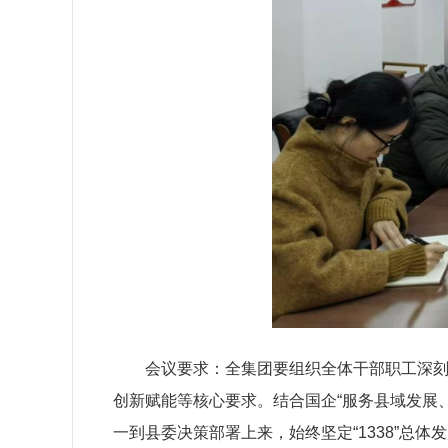
会议
要求
：
全集团要
组织全体干部职工深
创新赋能等核心要求。结合国企“服务县域发展
一到县委决策部署上来，
始终
坚定
“
1338
”总体