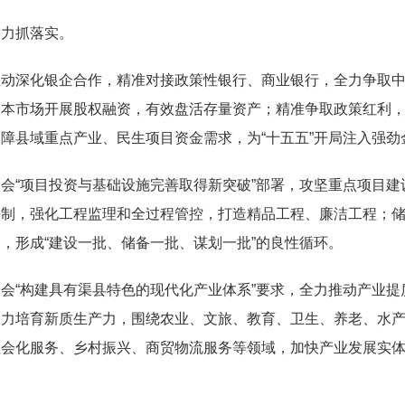
发力抓落实。
主动深化银企合作，精准对接政策性银行、商业银行，全力争取
资本市场开展股权融资，有效盘活存量资产；精准争取政策红利
保障县域重点产业、民生项目资金需求，为
“十五五”开局注入强劲
全会
“项目投资与基础设施完善取得新突破
”
部署，攻坚重点项目建
制，强化工程监理和全过程管控，打造精品工程、廉洁工程；储
，形成“建设一批、储备一批、谋划一批”的良性循环。
全会
“构建具有渠县特色的现代化产业体系”要求，全力推动
产业
提
大力培育新质生产力，围绕农业、文旅、教育、卫生、养老、水
社会化服务、乡村振兴、商贸物流服务等领域，加快产业发展实