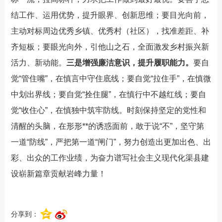
结工作、运用优势，提升眼界、创新思维
；
要目光向前，
主动对标
周边优秀乡镇、优秀村（社区）
，找准差距、补
齐短板；要眼光向外，引他山之石，全面激发
乡村振兴
新
活力、新动能。
三是
增强廉洁意识，提升履职能力。
要
自
觉
“管住嘴”，在慎言中守住底线
；要
自觉
“拉住手”，在慎微
中划出界线
；要
自觉
“拴住腿”，在慎行中不越红线
；要
自
觉
“收住心”，在慎独中筑牢防线。时刻保持坚定的党性和
清醒的头脑，在形形**的诱惑面前
，
敢于说
“不”
，
坚守第
一道
“防线”
，
严把第一道
“闸门”
，努力创造出更加出色、出
彩、出众的工作业绩，为奋力谱写社会主义现代化渠县建
设崭新篇章贡献岩峰力量！
分享到：