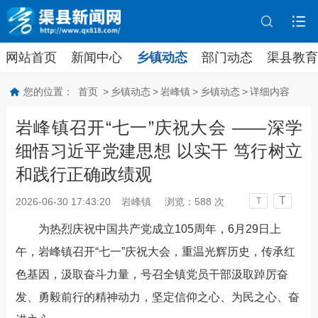
网站首页
新闻中心
乡镇动态
部门动态
渠县教育
您的位置：
首页
>
乡镇动态
>
岩峰镇
>
乡镇动态
>
详细内容
岩峰镇召开“七一”庆祝大会 ——深学
细悟习近平党建思想 以实干 笃行树立
和践行正确政绩观
T
2026-06-30 17:43:20
岩峰镇
浏览：
588
次
T
为热烈
庆祝中国共产党成立
10
5
周
年，
6
月
29
日上
午，岩峰镇
召开
“七一”庆祝大会
，重温光辉历史
，
传承红
色基因
，
汲取奋斗力量
，号召全镇党员干部
汲取踔厉奋
发、勇毅前行的精神动力，坚定信仰之心、为民之心、奋