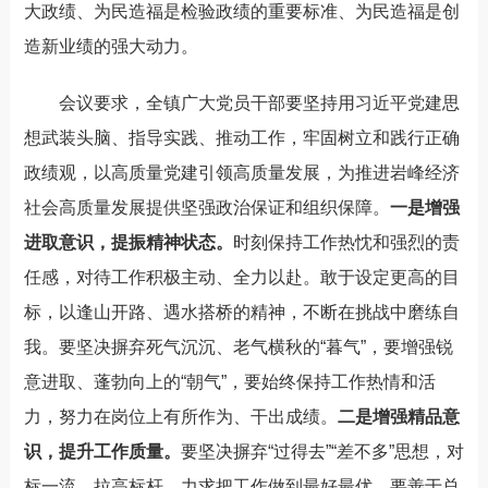
大政绩、
为民造福是检验政绩的重要标准
、
为民造福是创
造新业绩的强大动力。
会议要求，
全镇广大党员干部要
坚持用习近平党建思
想武装头脑、指导实践、推动工作，牢固树立和践行正确
政绩观，以高质量党建引领高质量发展，为推进
岩峰经济
社会高质量发展
提供坚强政治保证和组织保障。
一是增强
进取意识，提振精神状态。
时刻保持工作热忱和强烈的责
任感，对待工作积极主动、全力以赴。敢于设定更高的目
标，以逢山开路、遇水搭桥的精神，不断在挑战中
磨练
自
我。要坚决摒弃死气沉沉、老气横秋的
“暮气”，要增强锐
意进取、蓬勃向上的“朝气”，要始终保持工作热情和活
力，努力在岗位上有所作为、干出成绩。
二是
增强精品意
识，提升工作质量。
要坚决摒弃
“过得去”“差不多”思想，对
标一流，拉高标杆，力求把工作做到最好最优。要善于总