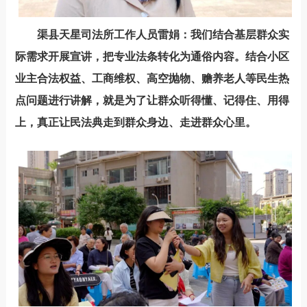
渠县天星司法所
工作人员
雷娟
：
我们结合基层群众实
际需求开展宣讲，把专业法条转化为通俗内容
。
结合小区
业主合法权益
、
工商维权
、
高空抛物
、
赡养老人等民生热
点问题进行讲解
，
就是为了让群众听得懂、记得住、用得
上，真正让民法典走到群众身边、走进群众心里。