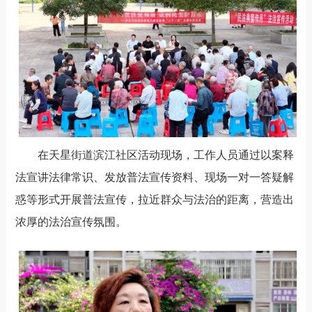
在
天星街道
滨江社区
活动现场，
工作人员
通过以案释
法宣讲法律常识、发放普法宣传资料、现场一对一答疑解
惑等
形式开展普法宣传，
拉近
群众
与
法治的
距离，营造出
浓厚
的
法治宣传氛围。