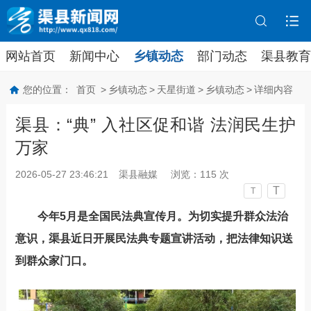
网站首页
新闻中心
乡镇动态
部门动态
渠县教育
您的位置：
首页
>
乡镇动态
>
天星街道
>
乡镇动态
>
详细内容
渠县：“典” 入社区促和谐 法润民生护
万家
2026-05-27 23:46:21
渠县融媒
浏览：
115
次
T
T
今年
5月是全国
民法典宣传月
。
为
切实提升群众法治
意识
，
渠县
近日
开展民法典专题宣讲活动，把法律知识送
到群众家门口。