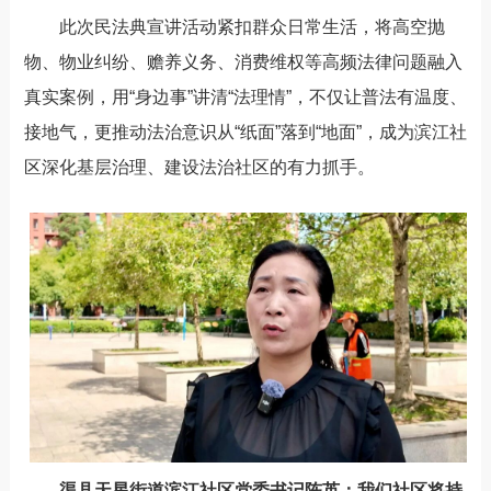
此次民法典宣讲
活动
紧扣群众日常生活，将高空抛
物、物业纠纷、赡养义务、消费维权等高频法律问题融入
真实案例，用
“身边事”讲清“法理情”
，
不仅让普法有温度、
接地气，更推动法治意识从
“纸面”落到“地面”，成为滨江社
区深化基层治理、建设法治社区的有力抓手。
渠县天星街道
滨江社区
党委
书记
陈英：
我们社区将持