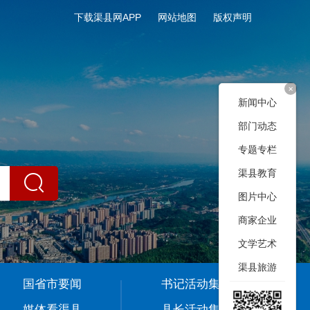
下载渠县网APP
网站地图
版权声明
+
新闻中心
部门动态
专题专栏
渠县教育
图片中心
商家企业
文学艺术
渠县旅游
国省市要闻
书记活动集
媒体看渠县
县长活动集