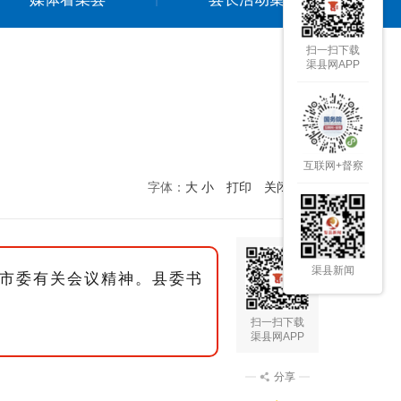
扫一扫下载
渠县网APP
互联网+督察
字体：
大
小
打印
关闭本页
渠县新闻
、市委有关会议精神。县委书
扫一扫下载
渠县网APP
分享