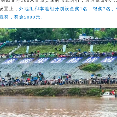
采取龙舟500米直道竞速的形式进行，通过邀请外地
设置上，
外地组和本地组分别设金奖1名、银奖2名、
奖，奖金5000元。