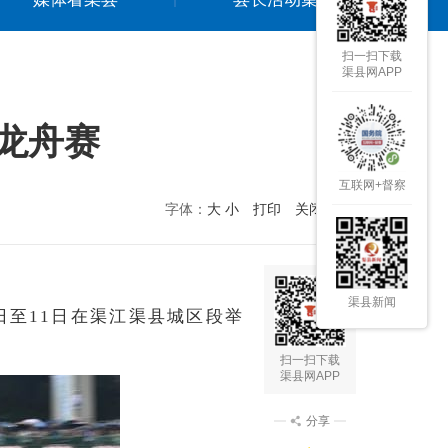
扫一扫下载
渠县网APP
龙舟赛
互联网+督察
字体：
大
小
打印
关闭本页
渠县新闻
日至11日在渠江渠县城区段举
扫一扫下载
渠县网APP
分享