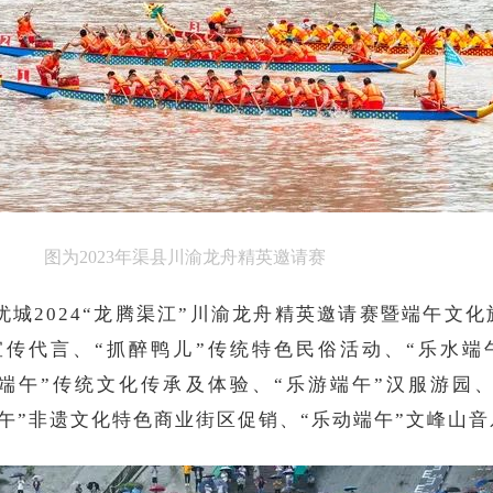
图为2023年渠县川渝龙舟精英邀请赛
忘忧城2024“龙腾渠江”川渝龙舟精英邀请赛暨端午文
传代言、“抓醉鸭儿”传统特色民俗活动、“乐水端
端午”传统文化传承及体验、“乐游端午”汉服游园
端午”非遗文化特色商业街区促销、“乐动端午”文峰山