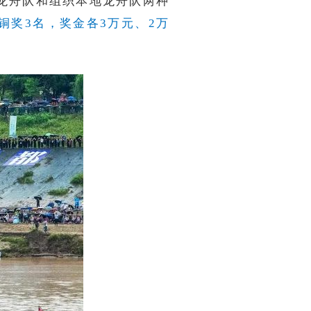
龙舟队和组织本地龙舟队两种
铜奖3名，奖金各3万元、2万