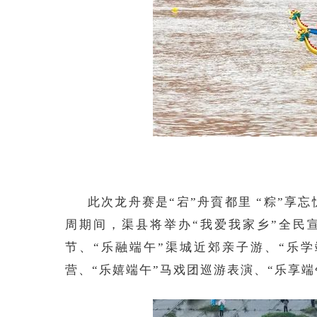
此次龙舟赛是“宕”舟賨都里 “粽”享
周期间，渠县将举办“我爱我家乡”全民宣
节、“乐融端午”渠城近郊亲子游、“乐学
营、“乐嬉端午”马戏团巡游表演、“乐享