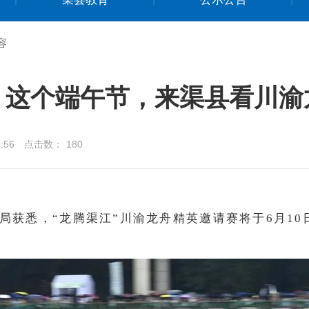
容
！这个端午节，来渠县看川渝
:56
点击数：
180
局获悉，“龙腾渠江”川渝龙舟精英邀请赛将于6月10