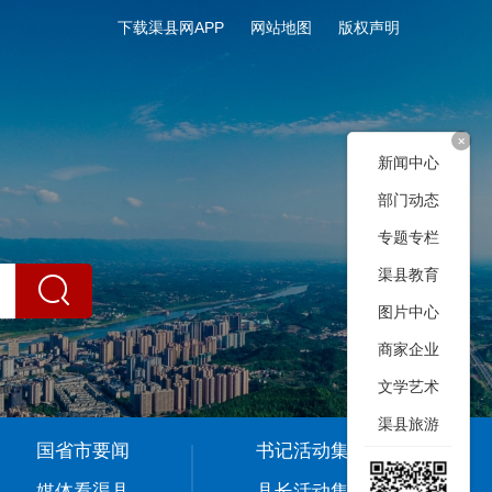
下载渠县网APP
网站地图
版权声明
+
新闻中心
部门动态
专题专栏
渠县教育
图片中心
商家企业
文学艺术
渠县旅游
国省市要闻
书记活动集
媒体看渠县
县长活动集