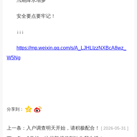
汛期降水增多
安全要点要牢记！
↓
↓↓
https://mp.weixin.qq.com/s/A_LJHLIzzNXBcA8wz_
W5Ng
分享到：
上一条：
入户调查明天开始，请积极配合！
[ 2026-05-31 ]