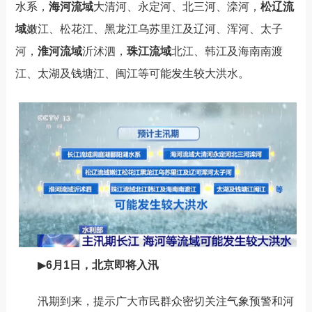
水系，
海河流域
大清河、永定河、北三河、滦河，
松辽流
域
嫩江、松花江、黑龙江乌苏里江及辽河、浑河、太子
河，
淮河流域
沂沭泗，
珠江流域
北江、韩江及海南南渡
江、太湖及钱塘江、闽江等可能发生较大洪水。
▶
6月1日，北京即将入汛
汛期到来，提示广大市民群众密切关注气象预警和河