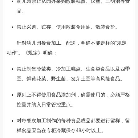
幼儿园
禁止从园外采购散装糕点、汉堡、三明治等食
品
。
禁止采购、贮存、使用散装食用油、散装食盐。
针对幼儿园餐食加工、配送，明确不能走样的“规定
动作”。
《规定》明确
：
禁止制售冷荤类、冷加工糕点、生食类食品
以及
四季
豆、鲜黄花菜、野生菌、发芽土豆
等高风险食品。
原则上不得使用食品添加剂
，确需使用的，必须严格
控量并纳入日常管控重点。
对每餐次加工制作的每种食品成品都要进行留样，留
样食品应当在专柜冷藏保存48小时以上。