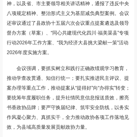
神，以及省、市主要领导相关讲话精神，通报了违反中央
八项规定精神、整治形式主义为基层减负典型案例。会议
还审议通过了县政协十五届六次会议重点提案遴选及领导
督办方案（草案）、
“同心共建现代化四川·福美渠县”专项
行动2026年工作方案、“我为经济大县挑大梁献一策”活动
2026年度实施方案。
会议强调，要抓实
树立和践行
正确政绩观学习教育，
推动学查改贯通、知信行统一；
要
扎实推进民主评议、提
案办理等重点工作，推动提案从
“提得好”向“办得实”转变；
要
统筹年度履职任务，提升社情民意信息报送质效，擦亮
书香政协品牌
；
要严守换届纪律、筑牢安全防线，以务实
作风凝心聚力、真抓实干，全力推动政协各项工作落地见
效，为县域高质量发展贡献政协力量。