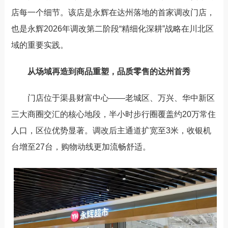
店每一个细节。该店是永辉在达州落地的首家调改门店，
也是永辉
2026
年调改第二阶段“精细化深耕”战略在川北区
域的重要实践。
从场域再造到商品重塑，品质零售的达州首秀
门店位于渠县财富中心
——
老城区、万兴、华中新区
三大商圈交汇的核心地段，半小时步行圈覆盖约
20
万常住
人口，区位优势显著。调改后主通道扩宽至
3
米，收银机
台增至
27
台，购物动线更加流畅舒适。