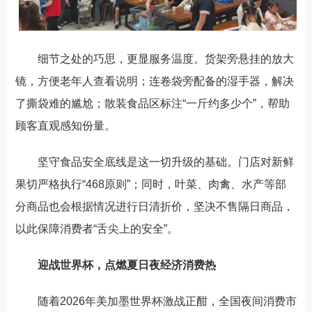
细节之处的巧思，更显服务温度。货架旁悬挂的放大
镜，方便老年人查看说明；连卷袋旁配备的湿手器，解决
了撕袋难的尴尬；散装食品区标注
“
一斤约多少个
”
，帮助
顾客直观感知
份量
。
坚守食品安全底线是这一切升级的基础。门店对新鲜
果切严格执行
“
468
原则
”
；同时，叶菜、肉禽、水产等部
分商品也会根据情况进行日清折价，坚决不售隔日商品，
以此保障消费者
“
舌尖上的安全
”
。
迎战世界杯
，
点燃夏日夜经济消费热
随着
2026
年美加墨世界杯激战正酣，全国夜间消费市