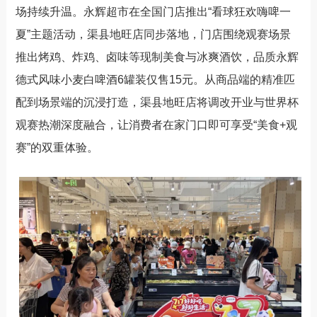
场持续升温。永辉超市在全国门店推出
“
看球狂欢
嗨啤一
夏
”
主题活动，渠县地旺店同步落地，门店围绕观赛场景
推出
烤鸡、
炸鸡、卤味等现制美食与冰爽酒饮，
品质永辉
德式
风味
小麦白啤酒
6
罐装仅售
15
元。从商品端的精准匹
配到场景端的沉浸打造，渠县地旺店将调改开业与世界杯
观赛热潮深度融合，让消费者在家门口即可享受
“
美食
+
观
赛
”
的双重体验。