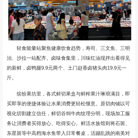
轻食能量站聚焦健康饮食趋势，寿司、三文鱼、三明
治、沙拉一站配齐。卤味食集里，川味红油现拌出看得见
的新鲜，卤鸭腿
9.9
元两个、土门赵香卤猪头肉
19.9
元一
斤。
缤纷果坊里，各式鲜切果盒与鲜榨果汁琳琅满目，即
买即享的便捷体验让水果消费更轻松惬意。原切肉铺以可
视化切割建立信任，鲜切谷饲牛肉纹理分明，现场加工服
务让消费者买得放心、吃得安心。鲜活水族馆则将石斑、
东星斑等中高档海水鱼带入日常餐桌，活蹦乱跳的南美对