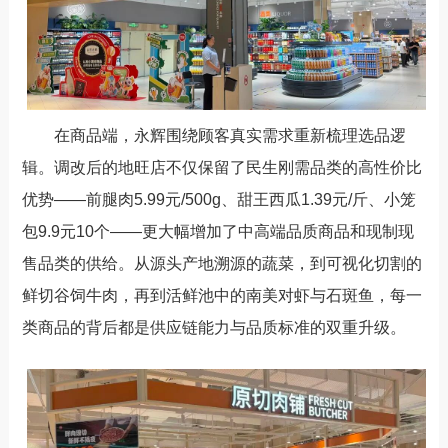
在商品端，永辉围绕顾客真实需求重新梳理选品逻
辑。调改后的地旺店不仅保留了民生刚需品类的高性价比
优势
——
前腿肉
5.99
元
/500g
、甜王西瓜
1.39
元
/
斤
、小笼
包
9.9
元
10
个——
更大幅增加了中高端品质商品和现制现
售品类的供给。从源头产地溯源的蔬菜，到可视化切割的
鲜切谷饲牛肉，再到活鲜池中的南美对虾与
石斑鱼
，每一
类商品的背后都是供应链能力与品质标准的双重升级。