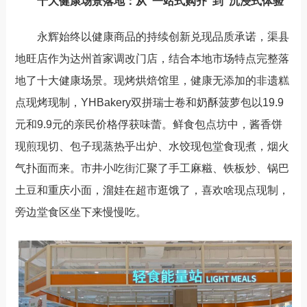
十大健康场景落地：从
“
一站式购齐
”
到
“
沉浸式体验
”
永辉始终以健康商品的持续创新兑现品质承诺，渠县
地旺店作为达州首家调改门店，结合本地市场特点完整落
地了十大健康场景。现烤烘焙馆里，健康无添加的非遗糕
点现烤现制，
YHBakery
双拼瑞士卷和奶酥菠萝包以
19.9
元和
9.9
元的亲民价格俘获味蕾。鲜食包点坊中，酱香饼
现煎现切、包子现蒸热乎出炉、水饺现包堂食现煮，烟火
气扑面而来。市井小吃街汇聚了手工麻糍、铁板炒、锅巴
土豆和重庆小面，
溜娃在超市逛饿了
，
喜欢啥现点现制，
旁边堂食区
坐下来慢慢吃。