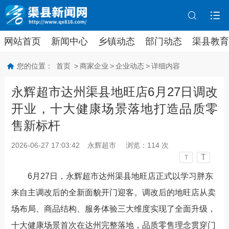
网站首页
新闻中心
乡镇动态
部门动态
渠县教育
您的位置：
首页
>
商家企业
>
企业动态
>
详细内容
永辉超市达州渠县地旺店6月27日调改
开业，十大健康场景落地打造品质零
售新标杆
2026-06-27 17:03:42
永辉超市
浏览：
114
次
T
T
6
月
27
日，永辉超市达州渠县地旺店正式以学习胖东
来自主调改后的全新面貌开门迎客。
调改后的地旺店从
卖
场布局、商品结构、服务体验三大维度实现了全面升级
，
十大健康场景首次在达州完整落地
，品质零售理念贯穿门