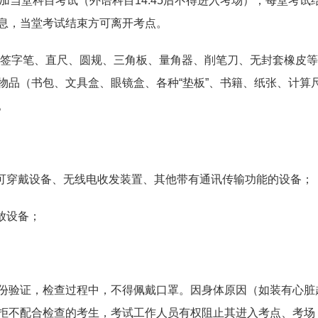
加当堂科目考试（外语科目14:45后不得进入考场）；每堂考试
息，当堂考试结束方可离开考点。
字迹签字笔、直尺、圆规、三角板、量角器、削笔刀、无封套橡皮
物品（书包、文具盒、眼镜盒、各种“垫板”、书籍、纸张、计算
。
能可穿戴设备、无线电收发装置、其他带有通讯传输功能的设备；
放设备；
份验证，检查过程中，不得佩戴口罩。因身体原因（如装有心脏
拒不配合检查的考生，考试工作人员有权阻止其进入考点、考场