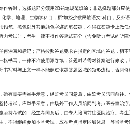
作答时，选择题部分须用2B铅笔规范填涂；非选择题部分应使用
、化学、地理、生物学科目，原“加授少数民族语文”科目，及外
用铅笔、黑色以外其他颜色字迹的笔答题，不得在答题卡上做任
语听力考试时，考生一律不得作答笔试部分（含免听力考试的听障
任何涂写和标记；严格按照答题要求在指定的区域内答题，切不
一格书写；一律不准使用添卷纸；答题时若需对答案进行修改，
分书写时与正文一样不能超过该题答题区域的矩形边框，否则修
，确有需要需举手示意，经监考员同意后，由监考员陪同前往。
坚持考试，应举手示意，由场外工作人员陪同到考点医务室治疗
能坚持考试的，经主考同意后，由专人陪同前往医院治疗。考生
生，不得继续参加本堂考试，应在考点指定区域休息，等当堂考