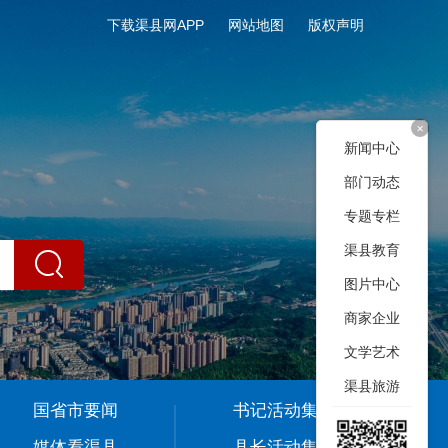
下载渠县网APP
网站地图
版权声明
+
新闻中心
部门动态
专题专栏
渠县教育
图片中心
商家企业
文学艺术
渠县旅游
国省市要闻
书记活动集
媒体看渠县
县长活动集