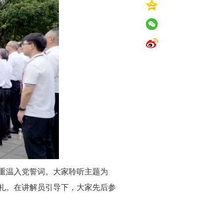
重温入党誓词。
大家聆听
主题
为
礼。在讲解员引导下，
大
家
先后参