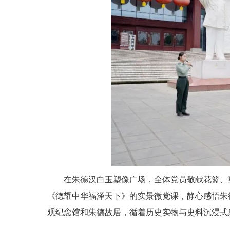
在
朱德汉白玉塑像广场，
全体党员
敬献花篮、
《德耀中华
福泽天下》
的实景微党课，静心感悟朱
观
纪念馆
和
朱德故居，循着历史实物与史料沉浸式