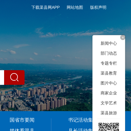
下载渠县网APP
网站地图
版权声明
+
新闻中心
部门动态
专题专栏
渠县教育
图片中心
商家企业
文学艺术
渠县旅游
国省市要闻
书记活动集
媒体看渠县
县长活动集