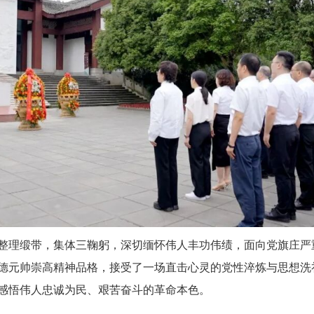
整理缎带，集体三鞠躬
，
深切缅怀伟人丰功伟绩，面向党旗庄严
德元帅崇高精神品格，接受
了
一场直击心灵的党性淬炼与思想洗
感悟伟人忠诚为民、艰苦奋斗的革命本色。