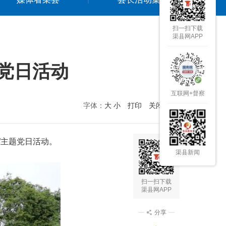
扫一扫下载
渠县网APP
党日活动
互联网+督察
字体：
大
小
打印
关闭本页
”
主题党日活动。
渠县新闻
扫一扫下载
渠县网APP
分享