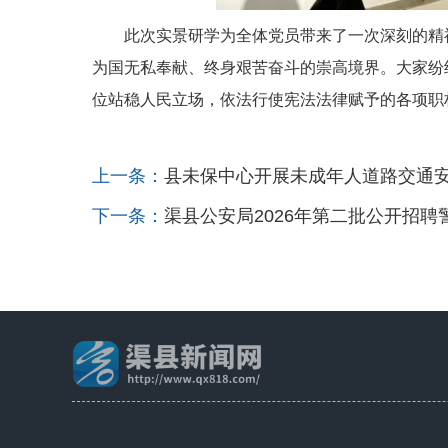
此次实景研学为全体党员带来
了
一
次
深刻
的
精
为国无私奉献、终身艰苦奋斗的崇高境界。
大家纷
位站稳人民立场，依法行使宪法法律赋予的各项职
上一条：
县未保中心开展未成年人道路交通
下一条：
渠县公安局2026年第二批公开招