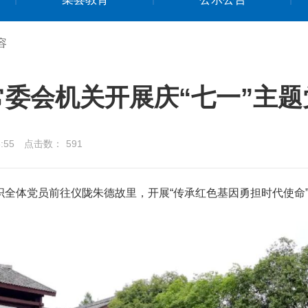
容
常委会机关开展庆“七一”主题
:55
点击数：
591
织全体党员前往仪陇朱德故里，开展
“
传承红色基因
勇担时代使命