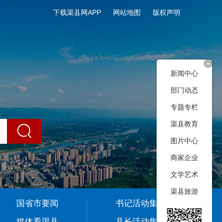
下载渠县网APP
网站地图
版权声明
+
新闻中心
部门动态
专题专栏
渠县教育
图片中心
商家企业
文学艺术
渠县旅游
国省市要闻
书记活动集
媒体看渠县
县长活动集