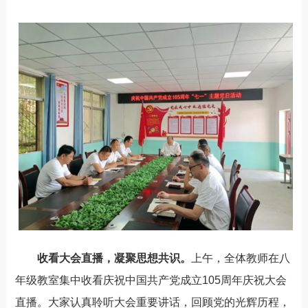
收看大会直播，凝聚思想共识。
上午，全体教师在八
年级教室集中收看庆祝中国共产党成立
105周年庆祝大会
直播。大家认真聆听大会重要讲话，回顾党的光辉历程，